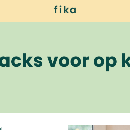
e wereld
acks voor op 
at