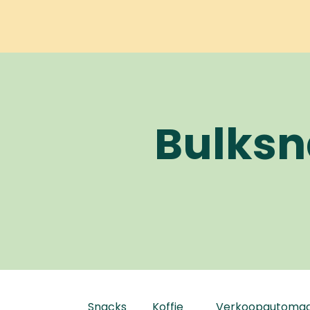
Home
Services
Hoe werkt het
Onz
Bulksn
Snacks
Koffie
Verkoopautoma