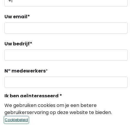
Uw email*
Uw bedrijf*
N° medewerkers
*
Ik ben geïnteresseerd *
Gezonde snacks
We gebruiken cookies om je een betere
Gezonde dranken
gebruikerservaring op deze website te bieden.
Gezonde bulksnacks
Cookiebeleid
Gezonde verkoopautomaat