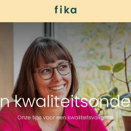
e wereld
n kwaliteitsond
Onze tips voor een kwaliteitsvakantie